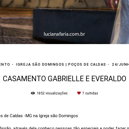
ENTO
IGREJA SÃO DOMINGOS | POÇOS DE CALDAS
24/JUN
CASAMENTO GABRIELLE E EVERALDO
1852
visualizações
7
curtidas
s de Caldas -MG na Igreja são Domingos
issão, através dela conheço pessoas tão especiais e poder fazer 