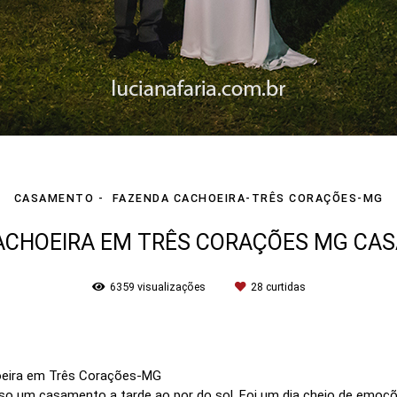
CASAMENTO
FAZENDA CACHOEIRA-TRÊS CORAÇÕES-MG
ACHOEIRA EM TRÊS CORAÇÕES MG CASA
6359
visualizações
28
curtidas
eira em Três Corações-MG
so um casamento a tarde ao por do sol. Foi um dia cheio de emoçõ