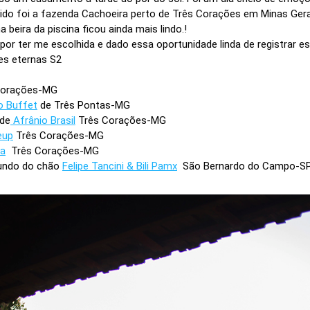
lhido foi a fazenda Cachoeira perto de Três Corações em Minas Ge
beira da piscina ficou ainda mais lindo.!
por ter me escolhida e dado essa oportunidade linda de registrar es
es eternas S2
Corações-MG
o Buffet
de Três Pontas-MG
 de
Afrânio Brasil
Três Corações-MG
eup
Três Corações-MG
ra
Três Corações-MG
mundo do chão
Felipe Tancini & Bili Pamx
São Bernardo do Campo-S