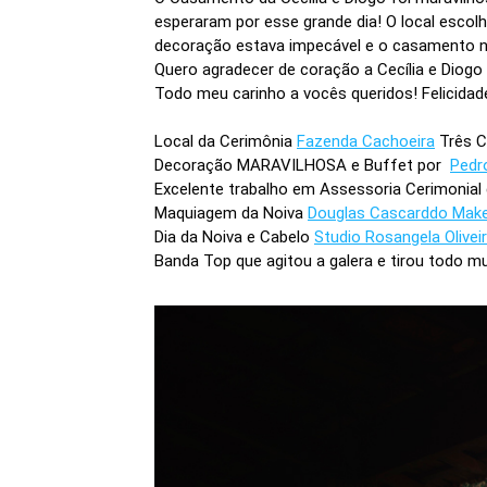
esperaram por esse grande dia! O local esco
decoração estava impecável e o casamento na 
Quero agradecer de coração a Cecília e Diogo 
Todo meu carinho a vocês queridos! Felicidad
Local da Cerimônia
Fazenda Cachoeira
Três 
Decoração MARAVILHOSA e Buffet por
Pedr
Excelente trabalho em Assessoria Cerimonial
Maquiagem da Noiva
Douglas Cascarddo Mak
Dia da Noiva e Cabelo
Studio Rosangela Olivei
Banda Top que agitou a galera e tirou todo 