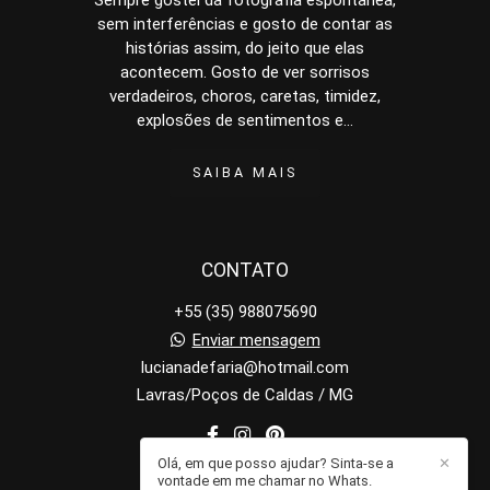
Sempre gostei da fotografia espontânea,
sem interferências e gosto de contar as
histórias assim, do jeito que elas
acontecem. Gosto de ver sorrisos
verdadeiros, choros, caretas, timidez,
explosões de sentimentos e...
SAIBA MAIS
CONTATO
+55 (35) 988075690
Enviar mensagem
lucianadefaria@hotmail.com
Lavras/Poços de Caldas / MG
Olá, em que posso ajudar? Sinta-se a
✕
vontade em me chamar no Whats.