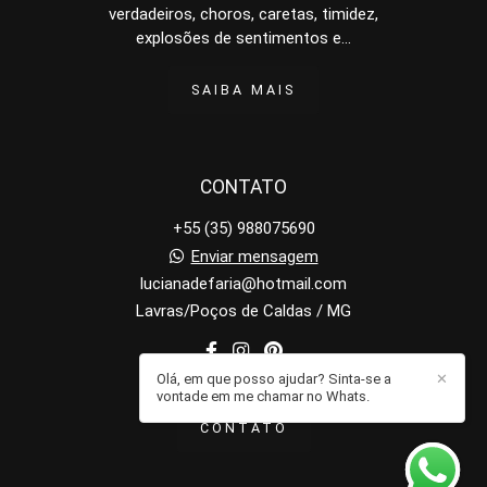
verdadeiros, choros, caretas, timidez,
explosões de sentimentos e...
SAIBA MAIS
CONTATO
+55 (35) 988075690
Enviar mensagem
lucianadefaria@hotmail.com
Lavras/Poços de Caldas / MG
Olá, em que posso ajudar? Sinta-se a
✕
vontade em me chamar no Whats.
CONTATO