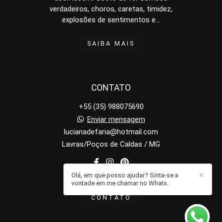
verdadeiros, choros, caretas, timidez,
explosões de sentimentos e...
SAIBA MAIS
CONTATO
+55 (35) 988075690
Enviar mensagem
lucianadefaria@hotmail.com
Lavras/Poços de Caldas / MG
Olá, em que posso ajudar? Sinta-se a
✕
vontade em me chamar no Whats.
CONTATO