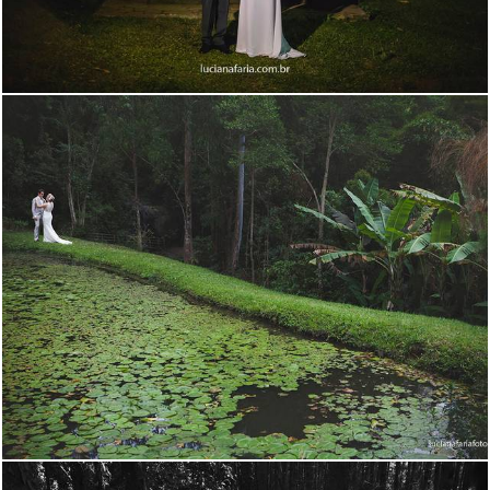
7869
50