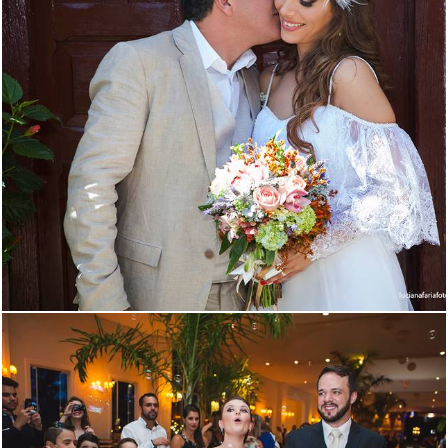
4566
133