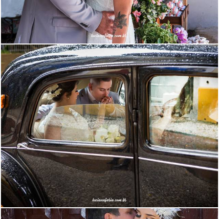
3210
146