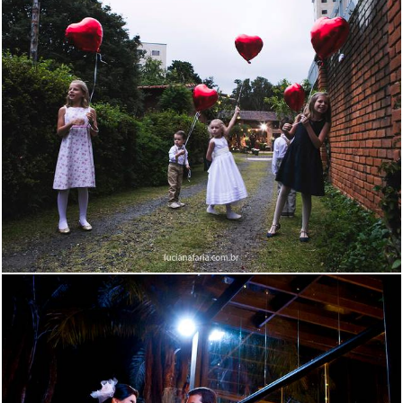
2498
95