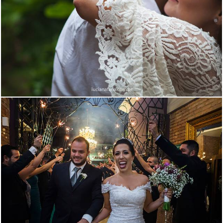
3705
96
1741
13