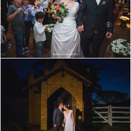
5123
20
6359
28