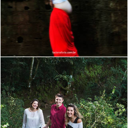
1725
28
1737
14