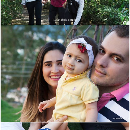
1772
43