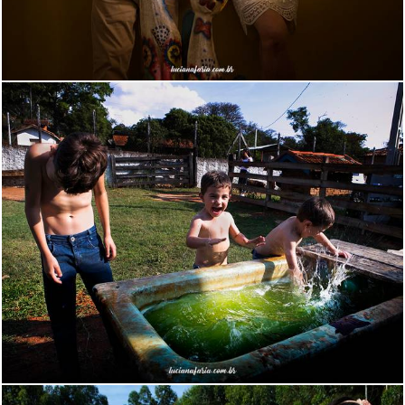
2711
103