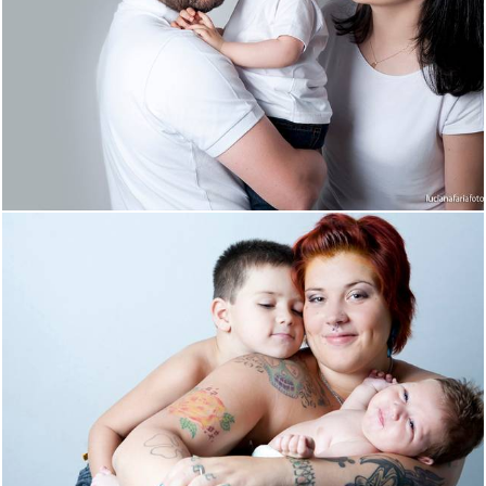
2181
30
2104
32