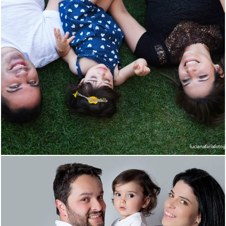
1956
46